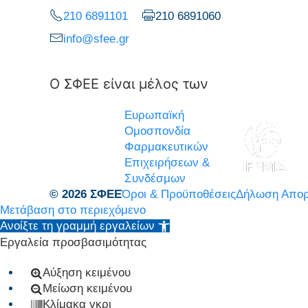
210 6891101
210 6891060
info@sfee.gr
Ο ΣΦΕΕ είναι μέλος των
Ευρωπαϊκή
Ομοσπονδία
Φαρμακευτικών
Επιχειρήσεων &
Συνδέσμων
© 2026 ΣΦΕΕ
Όροι & Προϋποθέσεις
Δήλωση Απορ
Μετάβαση στο περιεχόμενο
Ανοίξτε τη γραμμή εργαλείων
Εργαλεία προσβασιμότητας
Αύξηση κειμένου
Μείωση κειμένου
Κλίμακα γκρι