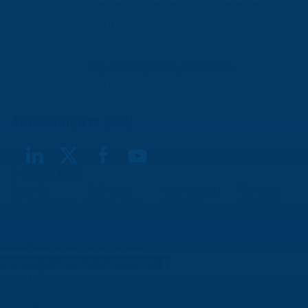
Διεθνής Ομοσπονδία Βιομηχανίας
Φαρμάκου & Συνδέσμων
Ευρωπαϊκή Συνομοσπονδία
Φαρμακευτικών Επιχειρηματιών
Ακολουθήστε μας!
© 2026 ΣΦΕΕ
Όροι &
Δήλωση
Αποποίηση
Πολιτική
Προϋποθέσεις
Απορρήτου
Ευθυνών
Cookies
Created by
Globe One Digital
Μετάβαση στο περιεχόμενο
Ανοίξτε τη γραμμή εργαλείων
Εργαλεία προσβασιμότητας