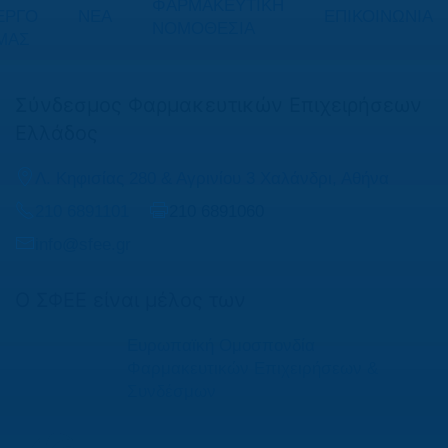
ΦΑΡΜΑΚΕΥΤΙΚΗ
ΕΡΓΟ
ΝΕΑ
ΕΠΙΚΟΙΝΩΝΙΑ
ΝΟΜΟΘΕΣΙΑ
ΜΑΣ
Σύνδεσμος Φαρμακευτικών Επιχειρήσεων
Ελλάδος
Λ. Κηφισίας 280 & Αγρινίου 3 Χαλάνδρι, Αθήνα
210 6891101
210 6891060
info@sfee.gr
Ο ΣΦΕΕ είναι μέλος των
Ευρωπαϊκή Ομοσπονδία
Φαρμακευτικών Επιχειρήσεων &
Συνδέσμων