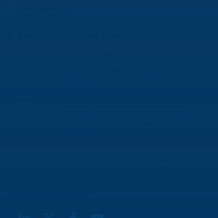
info@sfee.gr
Ο ΣΦΕΕ είναι μέλος των
Ευρωπαϊκή Ομοσπονδία
Φαρμακευτικών Επιχειρήσεων &
Συνδέσμων
Διεθνής Ομοσπονδία Βιομηχανίας
Φαρμάκου & Συνδέσμων
Ευρωπαϊκή Συνομοσπονδία
Φαρμακευτικών Επιχειρηματιών
Ακολουθήστε μας!