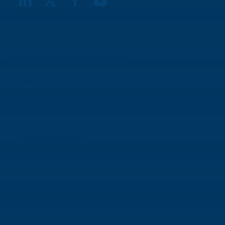
© 2026 ΣΦΕΕ
Όροι &
Δήλωση
Αποποίηση
Πολιτική
Προϋποθέσεις
Απορρήτου
Ευθυνών
Cookies
Created by
Globe One Digital
Μετάβαση στο περιεχόμενο
Ανοίξτε τη γραμμή εργαλείων
Εργαλεία προσβασιμότητας
Αύξηση κειμένου
Μείωση κειμένου
Κλίμακα γκρι
Υψηλή αντίθεση
Αρνητική αντίθεση
Ανοιχτόχρωμο φόντο
Υπογραμμίσεις συνδέσμων
Αναγνώσιμη γραμματοσειρά
Επαναφορά