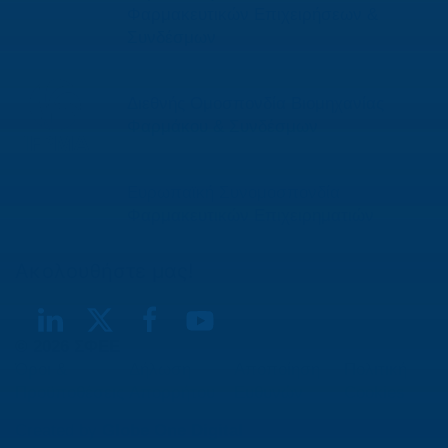
Φαρμακευτικών Επιχειρήσεων &
Συνδέσμων
Διεθνής Ομοσπονδία Βιομηχανίας
Φαρμάκου & Συνδέσμων
Ευρωπαϊκή Συνομοσπονδία
Φαρμακευτικών Επιχειρηματιών
Ακολουθήστε μας!
© 2026 ΣΦΕΕ
Όροι &
Δήλωση
Αποποίηση
Πολιτική
Προϋποθέσεις
Απορρήτου
Ευθυνών
Cookies
Created by
Globe One Digital