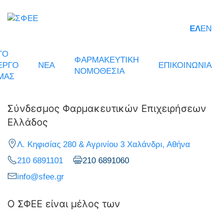
ΕΛ
EN
ΤΟ
ΦΑΡΜΑΚΕΥΤΙΚΗ
ΕΡΓΟ
ΝΕΑ
ΕΠΙΚΟΙΝΩΝΙΑ
ΝΟΜΟΘΕΣΙΑ
ΜΑΣ
Σύνδεσμος Φαρμακευτικών Επιχειρήσεων
Ελλάδος
Λ. Κηφισίας 280 & Αγρινίου 3 Χαλάνδρι, Αθήνα
210 6891101
210 6891060
info@sfee.gr
Ο ΣΦΕΕ είναι μέλος των