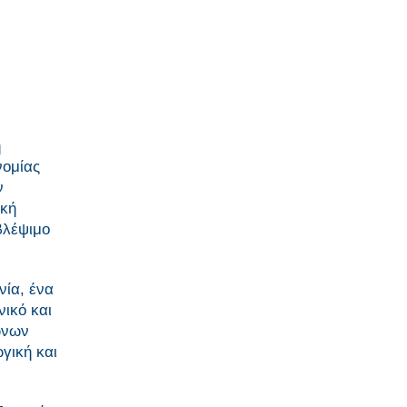
η
νομίας
ν
ική
βλέψιμο
νία, ένα
ικό και
ώνων
γική και