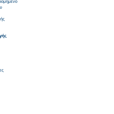
 δομημένο
υ
κής
γής
ες