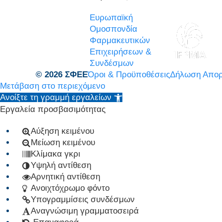
Ευρωπαϊκή
Ομοσπονδία
Φαρμακευτικών
Επιχειρήσεων &
Συνδέσμων
© 2026 ΣΦΕΕ
Όροι & Προϋποθέσεις
Δήλωση Απορ
Μετάβαση στο περιεχόμενο
Ανοίξτε τη γραμμή εργαλείων
Εργαλεία προσβασιμότητας
Αύξηση κειμένου
Μείωση κειμένου
Κλίμακα γκρι
Υψηλή αντίθεση
Αρνητική αντίθεση
Ανοιχτόχρωμο φόντο
Υπογραμμίσεις συνδέσμων
Αναγνώσιμη γραμματοσειρά