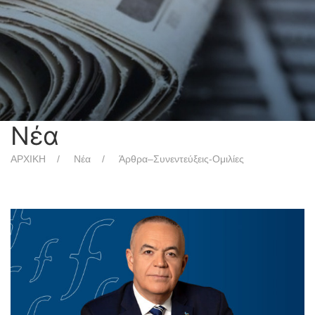
Νέα
ΑΡΧΙΚΗ
Νέα
Άρθρα–Συνεντεύξεις-Ομιλίες