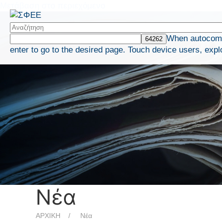
Μετάβαση στο περιεχόμενο
When autocompl
enter to go to the desired page. Touch device users, expl
Νέα
ΑΡΧΙΚΗ
Νέα