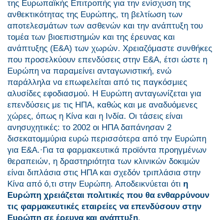
της Ευρωπαϊκής Επιτροπής για την ενίσχυση της
ανθεκτικότητας της Ευρώπης, τη βελτίωση των
αποτελεσμάτων των ασθενών και την ανάπτυξη του
τομέα των βιοεπιστημών και της έρευνας και
ανάπτυξης (Ε&Α) των χωρών. Χρειαζόμαστε συνθήκες
που προσελκύουν επενδύσεις στην Ε&Α, έτσι ώστε η
Ευρώπη να παραμείνει ανταγωνιστική, ενώ
παράλληλα να επωφελείται από τις παγκόσμιες
αλυσίδες εφοδιασμού. Η Ευρώπη ανταγωνίζεται για
επενδύσεις με τις ΗΠΑ, καθώς και με αναδυόμενες
χώρες, όπως η Κίνα και η Ινδία. Οι τάσεις είναι
ανησυχητικές: το 2002 οι ΗΠΑ δαπάνησαν 2
δισεκατομμύρια ευρώ περισσότερα από την Ευρώπη
για Ε&Α.·Για τα φαρμακευτικά προϊόντα προηγμένων
θεραπειών, η δραστηριότητα των κλινικών δοκιμών
είναι διπλάσια στις ΗΠΑ και σχεδόν τριπλάσια στην
Κίνα από ό,τι στην Ευρώπη. Αποδεικνύεται ότι
η
Ευρώπη χρειάζεται πολιτικές που θα ενθαρρύνουν
τις φαρμακευτικές εταιρείες να επενδύσουν στην
Ευρώπη σε έρευνα και ανάπτυξη
.