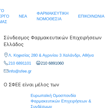
ΤΟ
ΦΑΡΜΑΚΕΥΤΙΚΗ
ΕΡΓΟ
ΝΕΑ
ΕΠΙΚΟΙΝΩΝΙΑ
ΝΟΜΟΘΕΣΙΑ
ΜΑΣ
Σύνδεσμος Φαρμακευτικών Επιχειρήσεων
Ελλάδος
Λ. Κηφισίας 280 & Αγρινίου 3 Χαλάνδρι, Αθήνα
210 6891101
210 6891060
info@sfee.gr
Ο ΣΦΕΕ είναι μέλος των
Ευρωπαϊκή Ομοσπονδία
Φαρμακευτικών Επιχειρήσεων &
Συνδέσμων