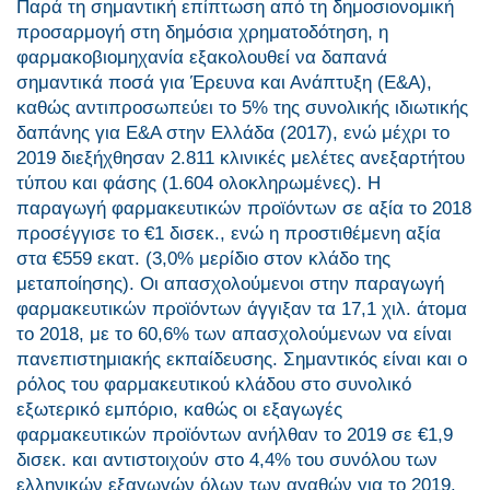
Παρά τη σημαντική επίπτωση από τη δημοσιονομική
προσαρμογή στη δημόσια χρηματοδότηση, η
φαρμακοβιομηχανία εξακολουθεί να δαπανά
σημαντικά ποσά για Έρευνα και Ανάπτυξη (Ε&Α),
καθώς αντιπροσωπεύει το 5% της συνολικής ιδιωτικής
δαπάνης για Ε&Α στην Ελλάδα (2017), ενώ μέχρι το
2019 διεξήχθησαν 2.811 κλινικές μελέτες ανεξαρτήτου
τύπου και φάσης (1.604 ολοκληρωμένες). Η
παραγωγή φαρμακευτικών προϊόντων σε αξία το 2018
προσέγγισε το €1 δισεκ., ενώ η προστιθέμενη αξία
στα €559 εκατ. (3,0% μερίδιο στον κλάδο της
μεταποίησης). Οι απασχολούμενοι στην παραγωγή
φαρμακευτικών προϊόντων άγγιξαν τα 17,1 χιλ. άτομα
το 2018, με το 60,6% των απασχολούμενων να είναι
πανεπιστημιακής εκπαίδευσης. Σημαντικός είναι και ο
ρόλος του φαρμακευτικού κλάδου στο συνολικό
εξωτερικό εμπόριο, καθώς οι εξαγωγές
φαρμακευτικών προϊόντων ανήλθαν το 2019 σε €1,9
δισεκ. και αντιστοιχούν στο 4,4% του συνόλου των
ελληνικών εξαγωγών όλων των αγαθών για το 2019.