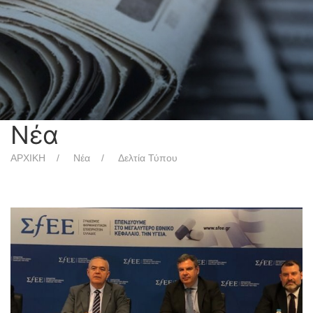
Νέα
ΑΡΧΙΚΗ
Νέα
Δελτία Τύπου