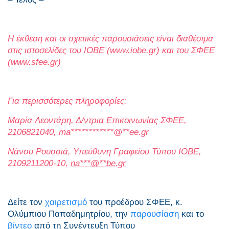
Η έκθεση και οι σχετικές παρουσιάσεις είναι διαθέσιμα
στις ιστοσελίδες του ΙΟΒΕ (
www.iobe.gr
) και του ΣΦΕΕ
(
www.sfee.gr
)
Για περισσότερες πληροφορίες:
Μαρία Λεοντάρη, Δ/ντρια Επικοινωνίας ΣΦΕΕ,
2106821040,
ma
************
@
**
ee.gr
Νάνσυ Ρουσσιά, Υπεύθυνη Γραφείου Τύπου ΙΟΒΕ,
2109211200-10,
na
***
@
**
be.gr
Δείτε τον
χαιρετισμό
του προέδρου ΣΦΕΕ, κ.
Ολύμπιου Παπαδημητρίου, την
παρουσίαση
και το
βίντεο
από τη Συνέντευξη Τύπου