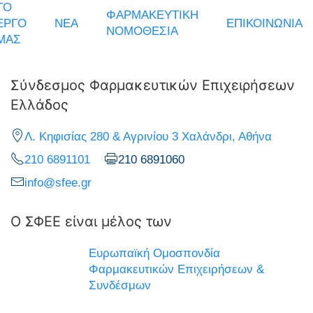
ΤΟ
ΦΑΡΜΑΚΕΥΤΙΚΗ
ΕΡΓΟ
ΝΕΑ
ΕΠΙΚΟΙΝΩΝΙΑ
ΝΟΜΟΘΕΣΙΑ
ΜΑΣ
Σύνδεσμος Φαρμακευτικών Επιχειρήσεων
Ελλάδος
Λ. Κηφισίας 280 & Αγρινίου 3 Χαλάνδρι, Αθήνα
210 6891101
210 6891060
info@sfee.gr
Ο ΣΦΕΕ είναι μέλος των
Ευρωπαϊκή Ομοσπονδία
Φαρμακευτικών Επιχειρήσεων &
Συνδέσμων