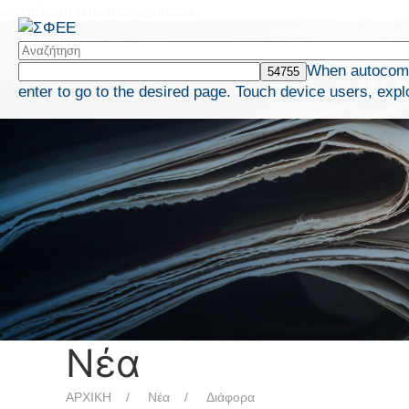
Μετάβαση στο περιεχόμενο
When autocompl
enter to go to the desired page. Touch device users, expl
Νέα
ΑΡΧΙΚΗ
Νέα
Διάφορα