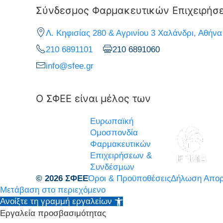
Σύνδεσμος Φαρμακευτικών Επιχειρήσ
Λ. Κηφισίας 280 & Αγρινίου 3 Χαλάνδρι, Αθήνα
210 6891101
210 6891060
info@sfee.gr
Ο ΣΦΕΕ είναι μέλος των
Ευρωπαϊκή
Ομοσπονδία
Φαρμακευτικών
Επιχειρήσεων &
Συνδέσμων
© 2026 ΣΦΕΕ
Όροι & Προϋποθέσεις
Δήλωση Απορ
Μετάβαση στο περιεχόμενο
Ανοίξτε τη γραμμή εργαλείων
Εργαλεία προσβασιμότητας