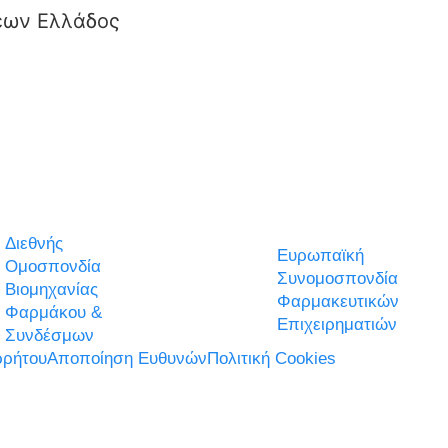
εων Ελλάδος
Διεθνής
Ευρωπαϊκή
Ομοσπονδία
Συνομοσπονδία
Βιομηχανίας
Φαρμακευτικών
Φαρμάκου &
Επιχειρηματιών
Συνδέσμων
ρήτου
Αποποίηση Ευθυνών
Πολιτική Cookies