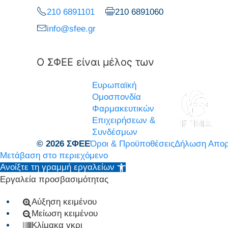
210 6891101
210 6891060
info@sfee.gr
Ο ΣΦΕΕ είναι μέλος των
Ευρωπαϊκή
Ομοσπονδία
Φαρμακευτικών
Επιχειρήσεων &
Συνδέσμων
© 2026 ΣΦΕΕ
Όροι & Προϋποθέσεις
Δήλωση Απορ
Μετάβαση στο περιεχόμενο
Ανοίξτε τη γραμμή εργαλείων
Εργαλεία προσβασιμότητας
Αύξηση κειμένου
Μείωση κειμένου
Κλίμακα γκρι