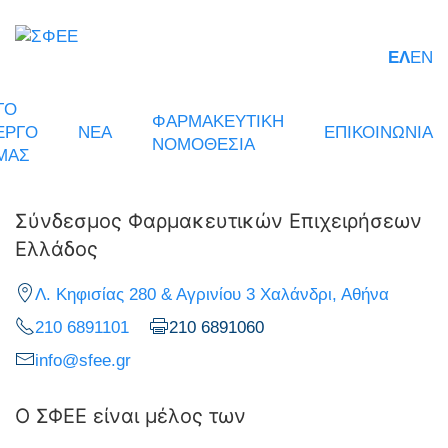
ΕΛ
EN
ΤΟ
ΦΑΡΜΑΚΕΥΤΙΚΗ
ΕΡΓΟ
ΝΕΑ
ΕΠΙΚΟΙΝΩΝΙΑ
ΝΟΜΟΘΕΣΙΑ
ΜΑΣ
Σύνδεσμος Φαρμακευτικών Επιχειρήσεων
Ελλάδος
Λ. Κηφισίας 280 & Αγρινίου 3 Χαλάνδρι, Αθήνα
210 6891101
210 6891060
info@sfee.gr
Ο ΣΦΕΕ είναι μέλος των