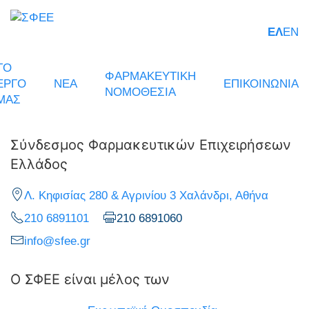
ΕΛ
EN
ΤΟ
ΦΑΡΜΑΚΕΥΤΙΚΗ
ΕΡΓΟ
ΝΕΑ
ΕΠΙΚΟΙΝΩΝΙΑ
ΝΟΜΟΘΕΣΙΑ
ΜΑΣ
Σύνδεσμος Φαρμακευτικών Επιχειρήσεων
Ελλάδος
Λ. Κηφισίας 280 & Αγρινίου 3 Χαλάνδρι, Αθήνα
210 6891101
210 6891060
info@sfee.gr
Ο ΣΦΕΕ είναι μέλος των