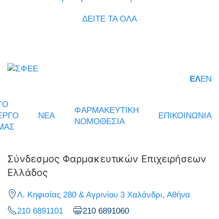
ΔΕΙΤΕ ΤΑ ΟΛΑ
ΕΛ
EN
ΤΟ
ΦΑΡΜΑΚΕΥΤΙΚΗ
ΕΡΓΟ
ΝΕΑ
ΕΠΙΚΟΙΝΩΝΙΑ
ΝΟΜΟΘΕΣΙΑ
ΜΑΣ
Σύνδεσμος Φαρμακευτικών Επιχειρήσεων
Ελλάδος
Λ. Κηφισίας 280 & Αγρινίου 3 Χαλάνδρι, Αθήνα
210 6891101
210 6891060