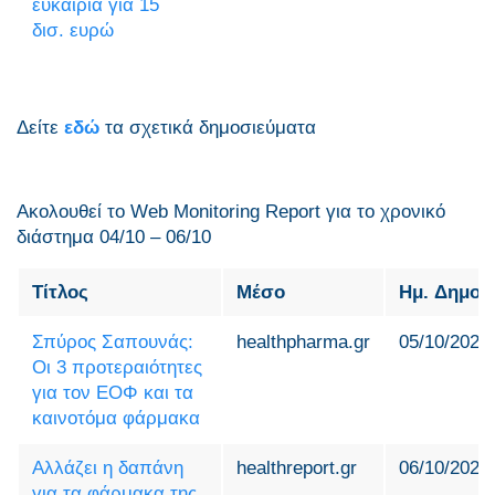
ευκαιρία για 15
δισ. ευρώ
Δείτε
εδώ
τα σχετικά δημοσιεύματα
Ακολουθεί το Web Monitoring Report για τo χρονικό
διάστημα 04/10 – 06/10
Τίτλος
Μέσο
Ημ. Δημοσ
Σπύρος Σαπουνάς:
healthpharma.gr
05/10/2025
Οι 3 προτεραιότητες
για τον ΕΟΦ και τα
καινοτόμα φάρμακα
Αλλάζει η δαπάνη
healthreport.gr
06/10/2025
για τα φάρμακα της