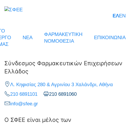
ΕΛ
EN
ΤΟ
ΦΑΡΜΑΚΕΥΤΙΚΗ
ΕΡΓΟ
ΝΕΑ
ΕΠΙΚΟΙΝΩΝΙΑ
ΝΟΜΟΘΕΣΙΑ
ΜΑΣ
Σύνδεσμος Φαρμακευτικών Επιχειρήσεων
Ελλάδος
Λ. Κηφισίας 280 & Αγρινίου 3 Χαλάνδρι, Αθήνα
210 6891101
210 6891060
info@sfee.gr
Ο ΣΦΕΕ είναι μέλος των