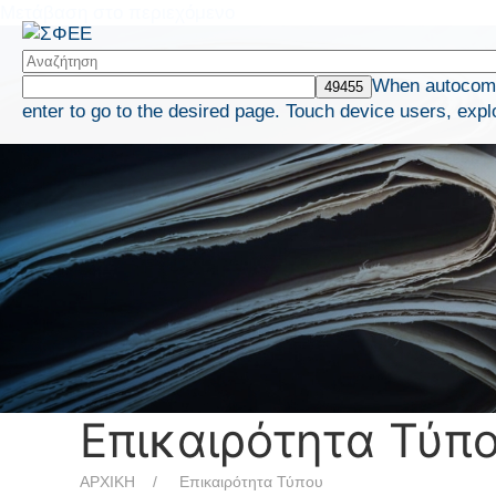
Μετάβαση στο περιεχόμενο
When autocompl
enter to go to the desired page. Touch device users, expl
Επικαιρότητα Τύπ
ΑΡΧΙΚΗ
Επικαιρότητα Τύπου