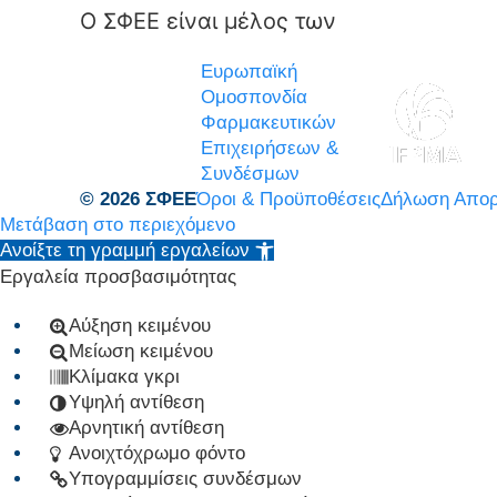
Ο ΣΦΕΕ είναι μέλος των
Ευρωπαϊκή
Ομοσπονδία
Φαρμακευτικών
Επιχειρήσεων &
Συνδέσμων
© 2026 ΣΦΕΕ
Όροι & Προϋποθέσεις
Δήλωση Απορ
Μετάβαση στο περιεχόμενο
Ανοίξτε τη γραμμή εργαλείων
Εργαλεία προσβασιμότητας
Αύξηση κειμένου
Μείωση κειμένου
Κλίμακα γκρι
Υψηλή αντίθεση
Αρνητική αντίθεση
Ανοιχτόχρωμο φόντο
Υπογραμμίσεις συνδέσμων