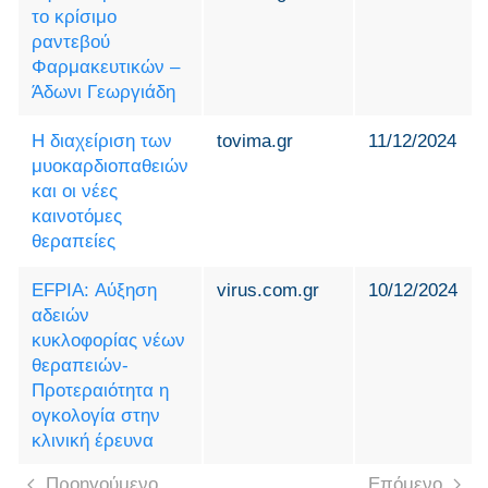
το κρίσιμο
ραντεβού
Φαρμακευτικών –
Άδωνι Γεωργιάδη
Η διαχείριση των
tovima.gr
11/12/2024
μυοκαρδιοπαθειών
και οι νέες
καινοτόμες
θεραπείες
EFPIA: Αύξηση
virus.com.gr
10/12/2024
αδειών
κυκλοφορίας νέων
θεραπειών-
Προτεραιότητα η
ογκολογία στην
κλινική έρευνα
Προηγούμενο
Επόμενο