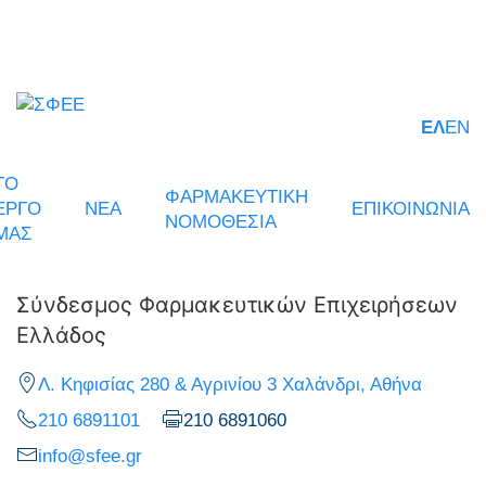
ΕΛ
EN
ΤΟ
ΦΑΡΜΑΚΕΥΤΙΚΗ
ΕΡΓΟ
ΝΕΑ
ΕΠΙΚΟΙΝΩΝΙΑ
ΝΟΜΟΘΕΣΙΑ
ΜΑΣ
Σύνδεσμος Φαρμακευτικών Επιχειρήσεων
Ελλάδος
Λ. Κηφισίας 280 & Αγρινίου 3 Χαλάνδρι, Αθήνα
210 6891101
210 6891060
info@sfee.gr