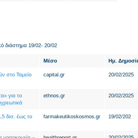
κό διάστημα 19/02- 20/02
Μέσο
Ημ. Δημοσί
ύν στο Ταμείο
capital.gr
20/02/2025
α» για το
ethnos.gr
20/02/2025
οχρεωτικά
5 δισ. έως το
farmakeutikoskosmos.gr
19/02/202
τα νοσοκομεία –
healthreport.gr
20/02/2025