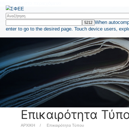
Μετάβαση στο περιεχόμενο
When autocomple
enter to go to the desired page. Touch device users, expl
Επικαιρότητα Τύπ
ΑΡΧΙΚΗ
Επικαιρότητα Τύπου