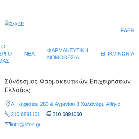
ΕΛ
EN
ΤΟ
ΦΑΡΜΑΚΕΥΤΙΚΗ
ΕΡΓΟ
ΝΕΑ
ΕΠΙΚΟΙΝΩΝΙΑ
ΝΟΜΟΘΕΣΙΑ
ΜΑΣ
Σύνδεσμος Φαρμακευτικών Επιχειρήσεων
Ελλάδος
Λ. Κηφισίας 280 & Αγρινίου 3 Χαλάνδρι, Αθήνα
210 6891101
210 6891060
info@sfee.gr