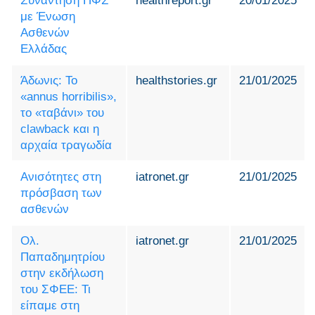
Συνάντηση ΠΦΣ
healthreport.gr
20/01/2025
με Ένωση
Ασθενών
Ελλάδας
Άδωνις: Το
healthstories.gr
21/01/2025
«annus horribilis»,
το «ταβάνι» του
clawback και η
αρχαία τραγωδία
Aνισότητες στη
iatronet.gr
21/01/2025
πρόσβαση των
ασθενών
Ολ.
iatronet.gr
21/01/2025
Παπαδημητρίου
στην εκδήλωση
του ΣΦΕΕ: Τι
είπαμε στη