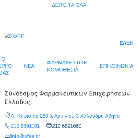
ΔΕΙΤΕ ΤΑ ΟΛΑ
ΕΛ
EN
ΤΟ
ΦΑΡΜΑΚΕΥΤΙΚΗ
ΕΡΓΟ
ΝΕΑ
ΕΠΙΚΟΙΝΩΝΙΑ
ΝΟΜΟΘΕΣΙΑ
ΜΑΣ
Σύνδεσμος Φαρμακευτικών Επιχειρήσεων
Ελλάδος
Λ. Κηφισίας 280 & Αγρινίου 3 Χαλάνδρι, Αθήνα
210 6891101
210 6891060
info@sfee.gr