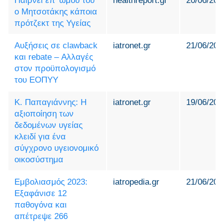
Παίρνει επ’ ώμου του
healthreport.gr
20/06/202
ο Μητσοτάκης κάποια
πρότζεκτ της Υγείας
Αυξήσεις σε clawback
iatronet.gr
21/06/202
και rebate – Αλλαγές
στον προϋπολογισμό
του ΕΟΠΥΥ
Κ. Παπαγιάννης: Η
iatronet.gr
19/06/202
αξιοποίηση των
δεδομένων υγείας
κλειδί για ένα
σύγχρονο υγειονομικό
οικοσύστημα
Εμβολιασμός 2023:
iatropedia.gr
21/06/202
Εξαφάνισε 12
παθογόνα και
απέτρεψε 266