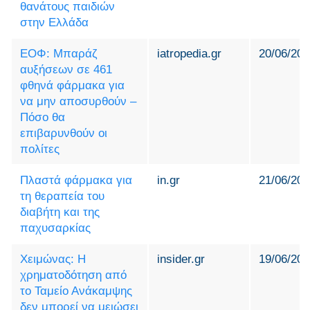
θανάτους παιδιών
στην Ελλάδα
ΕΟΦ: Μπαράζ
iatropedia.gr
20/06/202
αυξήσεων σε 461
φθηνά φάρμακα για
να μην αποσυρθούν –
Πόσο θα
επιβαρυνθούν οι
πολίτες
Πλαστά φάρμακα για
in.gr
21/06/202
τη θεραπεία του
διαβήτη και της
παχυσαρκίας
Χειμώνας: Η
insider.gr
19/06/202
χρηματοδότηση από
το Ταμείο Ανάκαμψης
δεν μπορεί να μειώσει