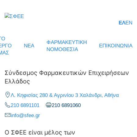
ΕΛ
EN
ΤΟ
ΦΑΡΜΑΚΕΥΤΙΚΗ
ΕΡΓΟ
ΝΕΑ
ΕΠΙΚΟΙΝΩΝΙΑ
ΝΟΜΟΘΕΣΙΑ
ΜΑΣ
Σύνδεσμος Φαρμακευτικών Επιχειρήσεων
Ελλάδος
Λ. Κηφισίας 280 & Αγρινίου 3 Χαλάνδρι, Αθήνα
210 6891101
210 6891060
info@sfee.gr
Ο ΣΦΕΕ είναι μέλος των