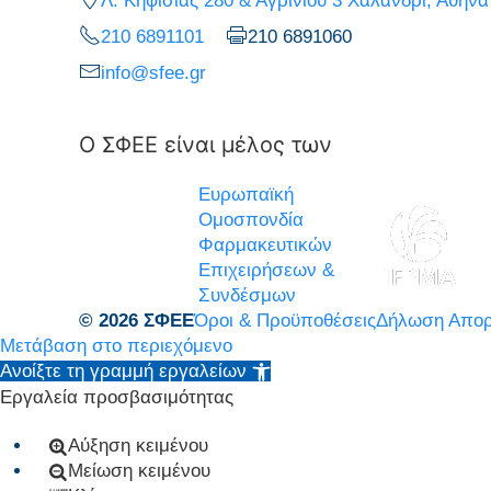
Λ. Κηφισίας 280 & Αγρινίου 3 Χαλάνδρι, Αθήνα
210 6891101
210 6891060
info@sfee.gr
Ο ΣΦΕΕ είναι μέλος των
Ευρωπαϊκή
Ομοσπονδία
Φαρμακευτικών
Επιχειρήσεων &
Συνδέσμων
© 2026 ΣΦΕΕ
Όροι & Προϋποθέσεις
Δήλωση Απορ
Μετάβαση στο περιεχόμενο
Ανοίξτε τη γραμμή εργαλείων
Εργαλεία προσβασιμότητας
Αύξηση κειμένου
Μείωση κειμένου