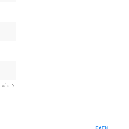
 νέο
ΕΛ
EN