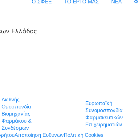
Ο ΣΦΕΕ
ΤΟ ΕΡΓΟ ΜΑΣ
ΝΕΑ
Φ
εων Ελλάδος
Διεθνής
Ευρωπαϊκή
Ομοσπονδία
Συνομοσπονδία
Βιομηχανίας
Φαρμακευτικών
Φαρμάκου &
Επιχειρηματιών
Συνδέσμων
ρήτου
Αποποίηση Ευθυνών
Πολιτική Cookies