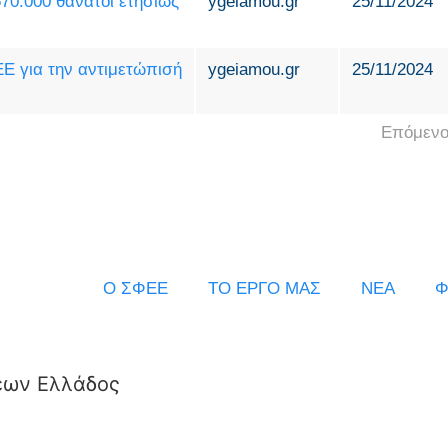
70.000 θάνατοι ετησίως
ygeiamou.gr
25/11/2024
ΕΕ για την αντιμετώπισή
ygeiamou.gr
25/11/2024
Επόμενο
Ο ΣΦΕΕ
ΤΟ ΕΡΓΟ ΜΑΣ
ΝΕΑ
Φ
εων Ελλάδος