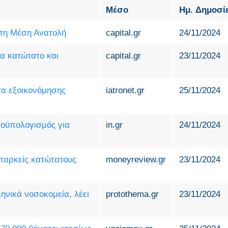
Μέσο
Ημ. Δημοσί
στη Μέση Ανατολή
capital.gr
24/11/2024
ια κατώτατο και
capital.gr
23/11/2024
τα εξοικονόμησης
iatronet.gr
25/11/2024
προϋπολογισμός για
in.gr
24/11/2024
παρκείς κατώτατους
moneyreview.gr
23/11/2024
ηνικά νοσοκομεία, λέει
protothema.gr
23/11/2024