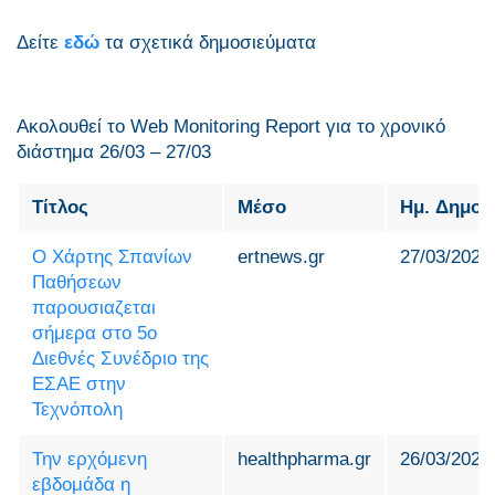
Δείτε
εδώ
τα σχετικά δημοσιεύματα
Ακολουθεί το Web Monitoring Report για τo χρονικό
διάστημα 26/03 – 27/03
Τίτλος
Μέσο
Ημ. Δημοσ
Ο Χάρτης Σπανίων
ertnews.gr
27/03/2025
Παθήσεων
παρουσιαζεται
σήμερα στο 5ο
Διεθνές Συνέδριο της
ΕΣΑΕ στην
Τεχνόπολη
Την ερχόμενη
healthpharma.gr
26/03/2025
εβδομάδα η