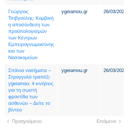
Γεώργιος
ygeiamou.gr
26/03/2025
Τσιβγούλης: Κομβική
η αποσύνδεση των
προϋπολογισμών
των Κέντρων
Εμπειρογνωμοσύνης
και των
Νοσοκομείων
Σπάνια νοσήματα –
ygeiamou.gr
26/03/2025
Στρογγυλό τραπέζι
ygeiamou: 4 κινήσεις
για τη σωστή
φροντίδα των
ασθενών – Δείτε το
βίντεο
Προηγούμενο
Επόμενο