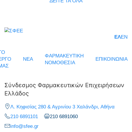
ΔΕΙΤΕ ΤΑ ΟΛΑ
ΕΛ
EN
ΤΟ
ΦΑΡΜΑΚΕΥΤΙΚΗ
ΕΡΓΟ
ΝΕΑ
ΕΠΙΚΟΙΝΩΝΙΑ
ΝΟΜΟΘΕΣΙΑ
ΜΑΣ
Σύνδεσμος Φαρμακευτικών Επιχειρήσεων
Ελλάδος
Λ. Κηφισίας 280 & Αγρινίου 3 Χαλάνδρι, Αθήνα
210 6891101
210 6891060
info@sfee.gr