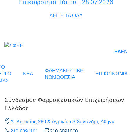
Επικαιρότητα Τύπου | 28.07.2026
ΔΕΙΤΕ ΤΑ ΟΛΑ
ΕΛ
EN
ΤΟ
ΦΑΡΜΑΚΕΥΤΙΚΗ
ΕΡΓΟ
ΝΕΑ
ΕΠΙΚΟΙΝΩΝΙΑ
ΝΟΜΟΘΕΣΙΑ
ΜΑΣ
Σύνδεσμος Φαρμακευτικών Επιχειρήσεων
Ελλάδος
Λ. Κηφισίας 280 & Αγρινίου 3 Χαλάνδρι, Αθήνα
210 6891101
210 6891060