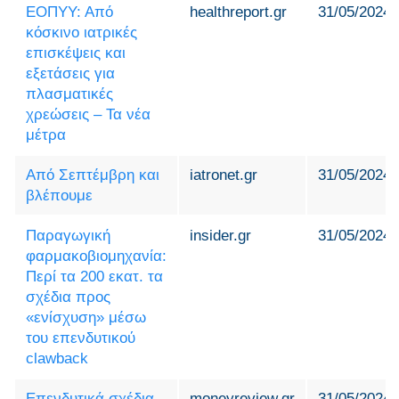
ΕΟΠΥΥ: Από
healthreport.gr
31/05/2024
κόσκινο ιατρικές
επισκέψεις και
εξετάσεις για
πλασματικές
χρεώσεις – Τα νέα
μέτρα
Aπό Σεπτέμβρη και
iatronet.gr
31/05/2024
βλέπουμε
Παραγωγική
insider.gr
31/05/2024
φαρμακοβιομηχανία:
Περί τα 200 εκατ. τα
σχέδια προς
«ενίσχυση» μέσω
του επενδυτικού
clawback
Επενδυτικά σχέδια
moneyreview.gr
31/05/2024