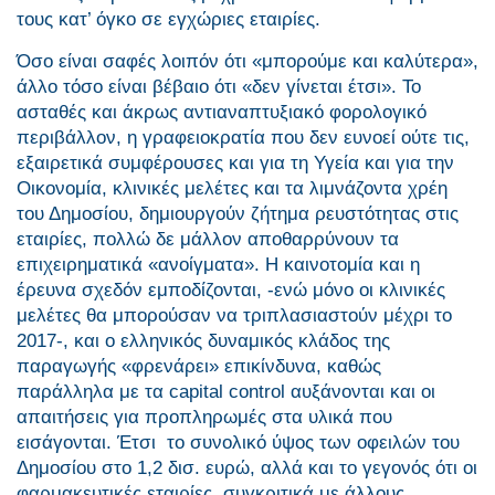
τους κατ’ όγκο σε εγχώριες εταιρίες.
Όσο είναι σαφές λοιπόν ότι «μπορούμε και καλύτερα»,
άλλο τόσο είναι βέβαιο ότι «δεν γίνεται έτσι». Το
ασταθές και άκρως αντιαναπτυξιακό φορολογικό
περιβάλλον, η γραφειοκρατία που δεν ευνοεί ούτε τις,
εξαιρετικά συμφέρουσες και για τη Υγεία και για την
Οικονομία, κλινικές μελέτες και τα λιμνάζοντα χρέη
του Δημοσίου, δημιουργούν ζήτημα ρευστότητας στις
εταιρίες, πολλώ δε μάλλον αποθαρρύνουν τα
επιχειρηματικά «ανοίγματα». Η καινοτομία και η
έρευνα σχεδόν εμποδίζονται, -ενώ μόνο οι κλινικές
μελέτες θα μπορούσαν να τριπλασιαστούν μέχρι το
2017-, και ο ελληνικός δυναμικός κλάδος της
παραγωγής «φρενάρει» επικίνδυνα, καθώς
παράλληλα με τα capital control αυξάνονται και οι
απαιτήσεις για προπληρωμές στα υλικά που
εισάγονται. Έτσι το συνολικό ύψος των οφειλών του
Δημοσίου στο 1,2 δισ. ευρώ, αλλά και το γεγονός ότι οι
φαρμακευτικές εταιρίες, συγκριτικά με άλλους