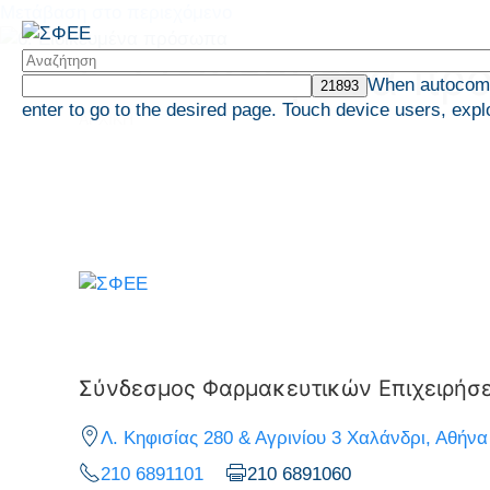
Μετάβαση στο περιεχόμενο
6. Ειδικευμένα π
When autocompl
enter to go to the desired page. Touch device users, expl
ΑΡΧΙΚΗ
Σύνδεσμος Φαρμακευτικών Επιχειρήσ
Λ. Κηφισίας 280 & Αγρινίου 3 Χαλάνδρι, Αθήνα
210 6891101
210 6891060