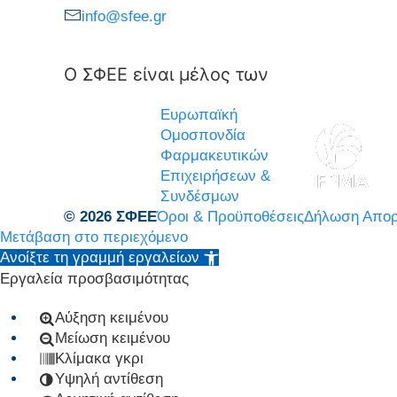
info@sfee.gr
Ο ΣΦΕΕ είναι μέλος των
Ευρωπαϊκή
Ομοσπονδία
Φαρμακευτικών
Επιχειρήσεων &
Συνδέσμων
© 2026 ΣΦΕΕ
Όροι & Προϋποθέσεις
Δήλωση Απορ
Μετάβαση στο περιεχόμενο
Ανοίξτε τη γραμμή εργαλείων
Εργαλεία προσβασιμότητας
Αύξηση κειμένου
Μείωση κειμένου
Κλίμακα γκρι
Υψηλή αντίθεση