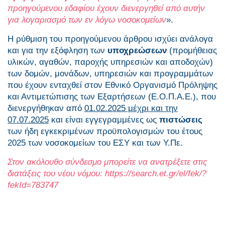
προηγούμενου εδαφίου έχουν διενεργηθεί από αυτήν
για λογαριασμό των εν λόγω νοσοκομείων
».
Η ρύθμιση του προηγούμενου άρθρου ισχύει ανάλογα
και για την εξόφληση των
υποχρεώσεων
(προμήθειας
υλικών, αγαθών, παροχής υπηρεσιών και αποδοχών)
των δομών, μονάδων, υπηρεσιών και προγραμμάτων
που έχουν ενταχθεί στον Εθνικό Οργανισμό Πρόληψης
και Αντιμετώπισης των Εξαρτήσεων (Ε.Ο.Π.Α.Ε.), που
διενεργήθηκαν από
01.02.2025 μέχρι και την
07.07.2025
και είναι εγγεγραμμένες ως
πιστώσεις
των ήδη εγκεκριμένων προϋπολογισμών του έτους
2025 των νοσοκομείων του ΕΣΥ και των Υ.Πε.
Στον ακόλουθο σύνδεσμο μπορείτε να ανατρέξετε στις
διατάξεις του νέου νόμου:
https
://
search
.
et
.
gr
/
el
/
fek
/?
fekId
=783747