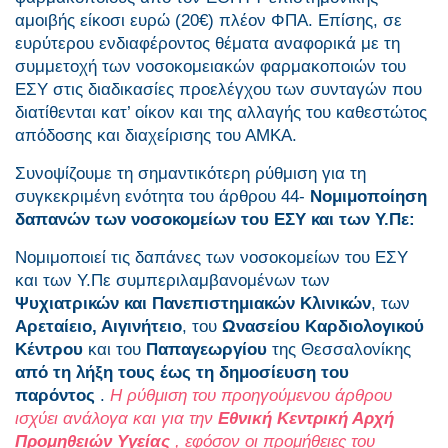
αμοιβής είκοσι ευρώ (20€) πλέον ΦΠΑ. Επίσης, σε
ευρύτερου ενδιαφέροντος θέματα αναφορικά με τη
συμμετοχή των νοσοκομειακών φαρμακοποιών του
ΕΣΥ στις διαδικασίες προελέγχου των συνταγών που
διατίθενται κατ’ οίκον και της αλλαγής του καθεστώτος
απόδοσης και διαχείρισης του ΑΜΚΑ.
Συνοψίζουμε τη σημαντικότερη ρύθμιση για τη
συγκεκριμένη ενότητα του άρθρου 44-
Νομιμοποίηση
δαπανών των νοσοκομείων του ΕΣΥ και των Υ.Πε:
Νομιμοποιεί τις δαπάνες των νοσοκομείων του ΕΣΥ
και των Υ.Πε συμπεριλαμβανομένων των
Ψυχιατρικών και Πανεπιστημιακών Κλινικών
, των
Αρεταίειο, Αιγινήτειο
, του
Ωνασείου Καρδιολογικού
Κέντρου
και του
Παπαγεωργίου
της Θεσσαλονίκης
από τη λήξη τους έως τη δημοσίευση του
παρόντος
.
Η ρύθμιση του προηγούμενου άρθρου
ισχύει ανάλογα και για την
Εθνική Κεντρική Αρχή
Προμηθειών Υγείας
, εφόσον οι προμήθειες του