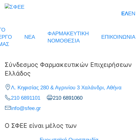
ΕΛ
EN
ΤΟ
ΦΑΡΜΑΚΕΥΤΙΚΗ
ΕΡΓΟ
ΝΕΑ
ΕΠΙΚΟΙΝΩΝΙΑ
ΝΟΜΟΘΕΣΙΑ
ΜΑΣ
Σύνδεσμος Φαρμακευτικών Επιχειρήσεων
Ελλάδος
Λ. Κηφισίας 280 & Αγρινίου 3 Χαλάνδρι, Αθήνα
210 6891101
210 6891060
info@sfee.gr
Ο ΣΦΕΕ είναι μέλος των
Ευρωπαϊκή Ομοσπονδία