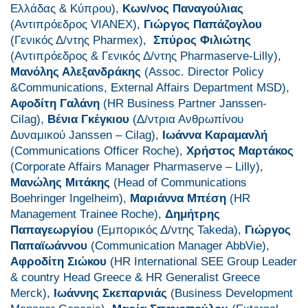
Ελλάδας & Κύπρου),
Κων/νος Παναγούλιας
(Αντιπρόεδρος VIANEX),
Γιώργος Παπάζογλου
(Γενικός Δ/ντης Pharmex),
Σπύρος Φιλιώτης
(Αντιπρόεδρος & Γενικός Δ/ντης Pharmaserve-Lilly),
Μανόλης Αλεξανδράκης
(Assoc. Director Policy
&Communications, External Affairs Department MSD),
Αφοδίτη Γαλάνη
(HR Business Partner Janssen-
Cilag),
Βένια Γκέγκιου
(Δ/ντρια Ανθρωπίνου
Δυναμικού Janssen – Cilag),
Ιωάννα Καραμανλή
(Communications Officer Roche),
Χρήστος Μαρτάκος
(Corporate Affairs Manager Pharmaserve – Lilly),
Μανώλης Μιτάκης
(Head of Communications
Boehringer Ingelheim),
Μαριάννα Μπέση
(HR
Management Trainee Roche),
Δημήτρης
Παπαγεωργίου
(Εμπορικός Δ/ντης Takeda),
Γιώργος
Παπαϊωάννου
(Communication Manager AbbVie),
Αφροδίτη Σιώκου
(HR International SEE Group Leader
& country Head Greece & HR Generalist Greece
Merck),
Ιωάννης Σκεπαρνιάς
(Business Development