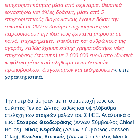
επιχειρηματικότητας μέσα από σεμινάρια, θεματικά
εργαστήρια και άλλες δράσεις, μέσα από 5
επιχειρηματικούς διαγωνισμούς έχουμε δώσει την
ευκαιρία σε 200 εν δυνάμει επιχειρηματίες να
παρουσιάσουν την ιδέα τους ζωντανά μπροστά σε
κοινό, επιχειρηματίες, επενδυτές και ανθρώπους της
αγοράς, καθώς έχουμε επίσης χρηματοδοτήσει νέες
επιχειρήσεις (startups) με 2.000.000 ευρώ από ιδιωτικά
κεφάλαια μέσα από πληθώρα εκπαιδευτικών
πρωτοβουλιών, διαγωνισμών και εκδηλώσεων
», είπε
χαρακτηριστικά.
Την ημερίδα τίμησαν με τη συμμετοχή τους ως
ομιλητές Γενικοί Δ/ντες καθώς και υψηλόβαθμα
στελέχη των εταιριών μελών του ΣΦΕΕ. Αναλυτικά οι
κ.κ.:
Σταύρος Θεοδωράκης
(Δ/νων Σύμβουλος Chiesi
Hellas),
Νίκος Κεφαλάς
(Δ/νων Σύμβουλος Janssen-
Cilag),
Κων/νος Κοφινάς
(Δ/νων Σύμβουλος Merck