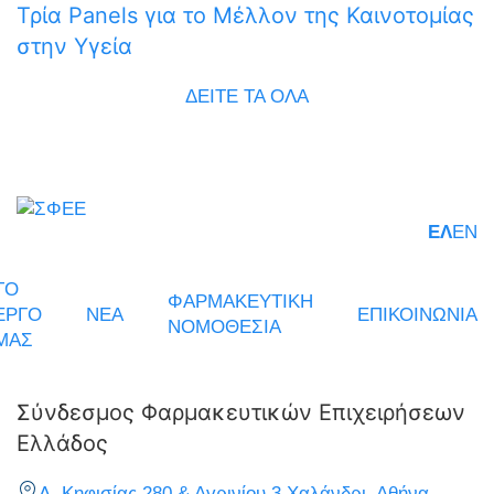
Τρία Panels για το Μέλλον της Καινοτομίας
στην Υγεία
ΔΕΙΤΕ ΤΑ ΟΛΑ
ΕΛ
EN
ΤΟ
ΦΑΡΜΑΚΕΥΤΙΚΗ
ΕΡΓΟ
ΝΕΑ
ΕΠΙΚΟΙΝΩΝΙΑ
ΝΟΜΟΘΕΣΙΑ
ΜΑΣ
Σύνδεσμος Φαρμακευτικών Επιχειρήσεων
Ελλάδος
Λ. Κηφισίας 280 & Αγρινίου 3 Χαλάνδρι, Αθήνα