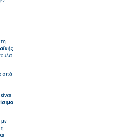
 τη
αϊκής
τομέα
α από
είναι
ίσιμο
 με
ση
αι