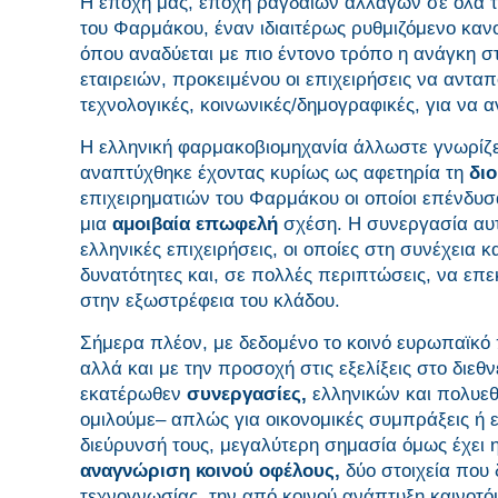
Η εποχή μας, εποχή ραγδαίων αλλαγών σε όλα τα 
του Φαρμάκου, έναν ιδιαιτέρως ρυθμιζόμενο κανο
όπου αναδύεται με πιο έντονο τρόπο η ανάγκη 
εταιρειών, προκειμένου οι επιχειρήσεις να αντα
τεχνολογικές, κοινωνικές/δημογραφικές, για να 
Η ελληνική φαρμακοβιομηχανία άλλωστε γνωρίζε
αναπτύχθηκε έχοντας κυρίως ως αφετηρία τη
δι
επιχειρηματιών του Φαρμάκου οι οποίοι επένδυσ
μια
αμοιβαία επωφελή
σχέση. Η συνεργασία αυτ
ελληνικές επιχειρήσεις, οι οποίες στη συνέχεια 
δυνατότητες και, σε πολλές περιπτώσεις, να επ
στην εξωστρέφεια του κλάδου.
Σήμερα πλέον, με δεδομένο το κοινό ευρωπαϊκό π
αλλά και με την προσοχή στις εξελίξεις στο διεθ
εκατέρωθεν
συνεργασίες,
ελληνικών και πολυεθ
ομιλούμε– απλώς για οικονομικές συμπράξεις ή εμ
διεύρυνσή τους, μεγαλύτερη σημασία όμως έχει
αναγνώριση κοινού οφέλους,
δύο στοιχεία που 
τεχνογνωσίας, την από κοινού ανάπτυξη καινοτ