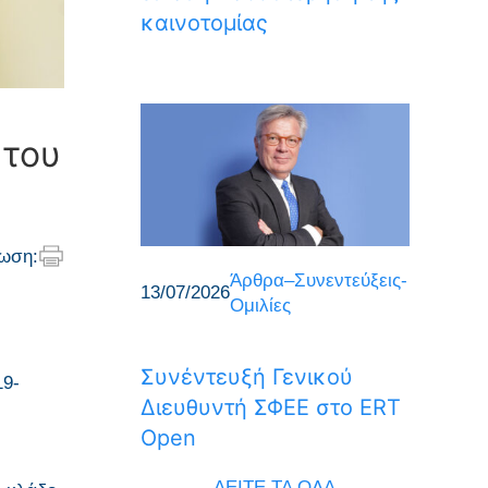
καινοτομίας
 του
ωση:
Άρθρα–Συνεντεύξεις-
13/07/2026
Ομιλίες
Συνέντευξή Γενικού
19-
Διευθυντή ΣΦΕΕ στο ERT
Open
ΔΕΙΤΕ ΤΑ ΟΛΑ