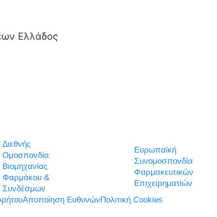
εων Ελλάδος
Διεθνής
Ευρωπαϊκή
Ομοσπονδία
Συνομοσπονδία
Βιομηχανίας
Φαρμακευτικών
Φαρμάκου &
Επιχειρηματιών
Συνδέσμων
ρήτου
Αποποίηση Ευθυνών
Πολιτική Cookies