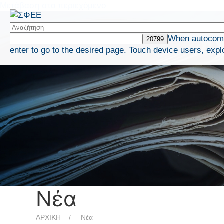
Μετάβαση στο περιεχόμενο
When autocompl
enter to go to the desired page. Touch device users, expl
Νέα
ΑΡΧΙΚΗ
Νέα