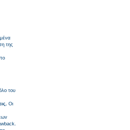
ημένα
ση της
υπο
όλο του
εις.
Οι
εων
awback.