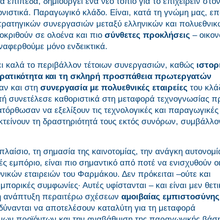
επίπεδα, δημιουργεί ένα νέο τοπίο για το επιχειρείν στο
νιστικά. Παραγωγικό κλάδο. Είναι, κατά τη γνώμη μας, ε
στρατηγικών συνεργασιών μεταξύ ελληνικών και πολυεθνι
ποκριθούν σε ολοένα και πιο
σύνθετες προκλήσεις
– οικον
αναφερθούμε μόνο ενδεικτικά.
ι καλά το περιβάλλον τέτοιων συνεργασιών, καθώς
ιστορ
ορατικότητα και τη σκληρή προσπάθεια πρωτεργατών
αν και στη
συνεργασία με πολυεθνικές εταιρείες
του κλά
ή συνετέλεσε καθοριστικά στη μεταφορά τεχνογνωσίας πρ
κατόρθωσαν να εξελίξουν τις τεχνολογικές και παραγωγικές
εκτείνουν τη δραστηριότητά τους εκτός συνόρων, συμβάλλο
λαίσιο, τη σημασία της καινοτομίας, την ανάγκη αυτονομί
νές εμπόριο, είναι πιο σημαντικό από ποτέ να ενισχυθούν ο
νικών εταιρειών του Φαρμάκου. Δεν πρόκειται –ούτε και
πορικές συμφωνίες· Αυτές υφίστανται – και είναι μεν θετι
 η ανάπτυξη περαιτέρω σχέσεων
αμοιβαίας εμπιστοσύνης
δύνανται να αποτελέσουν καταλύτη για τη μεταφορά
όμων προϊόντων και την αναβάθμιση της παραγωγικής βάσ