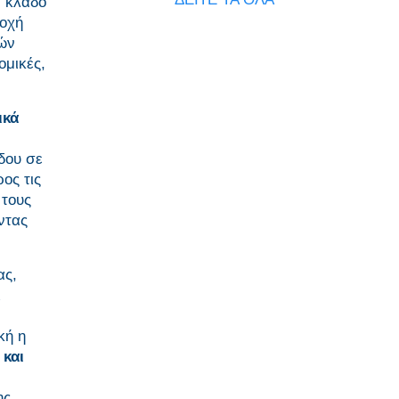
ν κλάδο
ποχή
κών
ομικές,
ικά
δου σε
ος τις
 τους
ντας
ας,
ι
κή η
 και
ης.