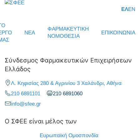
ΕΛ
EN
ΤΟ
ΦΑΡΜΑΚΕΥΤΙΚΗ
ΕΡΓΟ
ΝΕΑ
ΕΠΙΚΟΙΝΩΝΙΑ
ΝΟΜΟΘΕΣΙΑ
ΜΑΣ
Σύνδεσμος Φαρμακευτικών Επιχειρήσεων
Ελλάδος
Λ. Κηφισίας 280 & Αγρινίου 3 Χαλάνδρι, Αθήνα
210 6891101
210 6891060
info@sfee.gr
Ο ΣΦΕΕ είναι μέλος των
Ευρωπαϊκή Ομοσπονδία