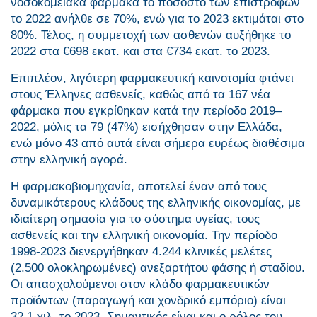
νοσοκομειακά φάρμακα το ποσοστό των επιστροφών
το 2022 ανήλθε σε 70%, ενώ για το 2023 εκτιμάται στο
80%. Τέλος, η συμμετοχή των ασθενών αυξήθηκε το
2022 στα €698 εκατ. και στα €734 εκατ. το 2023.
Επιπλέον, λιγότερη φαρμακευτική καινοτομία φτάνει
στους Έλληνες ασθενείς, καθώς από τα 167 νέα
φάρμακα που εγκρίθηκαν κατά την περίοδο 2019–
2022, μόλις τα 79 (47%) εισήχθησαν στην Ελλάδα,
ενώ μόνο 43 από αυτά είναι σήμερα ευρέως διαθέσιμα
στην ελληνική αγορά.
Η φαρμακοβιομηχανία, αποτελεί έναν από τους
δυναμικότερους κλάδους της ελληνικής οικονομίας, με
ιδιαίτερη σημασία για το σύστημα υγείας, τους
ασθενείς και την ελληνική οικονομία. Την περίοδο
1998-2023 διενεργήθηκαν 4.244 κλινικές μελέτες
(2.500 ολοκληρωμένες) ανεξαρτήτου φάσης ή σταδίου.
Οι απασχολούμενοι στον κλάδο φαρμακευτικών
προϊόντων (παραγωγή και χονδρικό εμπόριο) είναι
32,1 χιλ. το 2023. Σημαντικός είναι και ο ρόλος του