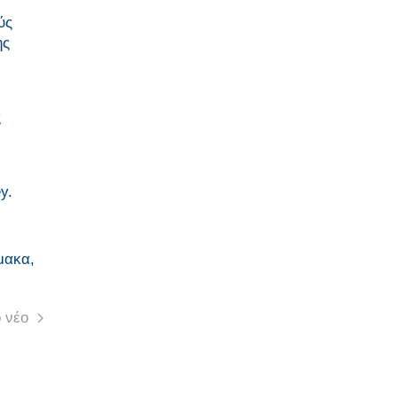
ύς
ης
ς
y.
μακα,
 νέο