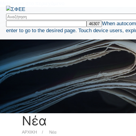
Μετάβαση στο περιεχόμενο
When autocompl
enter to go to the desired page. Touch device users, expl
Νέα
ΑΡΧΙΚΗ
Νέα