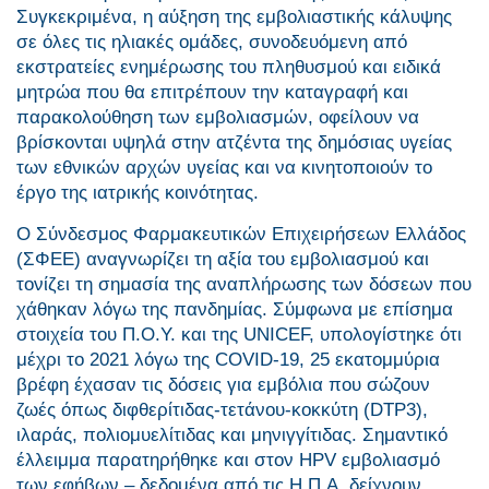
Συγκεκριμένα, η αύξηση της εμβολιαστικής κάλυψης
σε όλες τις ηλιακές ομάδες, συνοδευόμενη από
εκστρατείες ενημέρωσης του πληθυσμού και ειδικά
μητρώα που θα επιτρέπουν την καταγραφή και
παρακολούθηση των εμβολιασμών, οφείλουν να
βρίσκονται υψηλά στην ατζέντα της δημόσιας υγείας
των εθνικών αρχών υγείας και να κινητοποιούν το
έργο της ιατρικής κοινότητας.
Ο Σύνδεσμος Φαρμακευτικών Επιχειρήσεων Ελλάδος
(ΣΦΕΕ) αναγνωρίζει τη αξία του εμβολιασμού και
τονίζει τη σημασία της αναπλήρωσης των δόσεων που
χάθηκαν λόγω της πανδημίας. Σύμφωνα με επίσημα
στοιχεία του Π.Ο.Υ. και της UNICEF, υπολογίστηκε ότι
μέχρι το 2021 λόγω της COVID-19, 25 εκατομμύρια
βρέφη έχασαν τις δόσεις για εμβόλια που σώζουν
ζωές όπως διφθερίτιδας-τετάνου-κοκκύτη (DTP3),
ιλαράς, πολιομυελίτιδας και μηνιγγίτιδας. Σημαντικό
έλλειμμα παρατηρήθηκε και στον ΗPV εμβολιασμό
των εφήβων – δεδομένα από τις H.Π.Α. δείχνουν