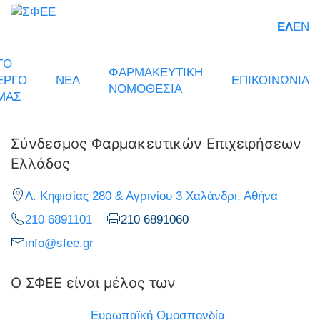
ΕΛ
EN
ΤΟ
ΦΑΡΜΑΚΕΥΤΙΚΗ
ΕΡΓΟ
ΝΕΑ
ΕΠΙΚΟΙΝΩΝΙΑ
ΝΟΜΟΘΕΣΙΑ
ΜΑΣ
Σύνδεσμος Φαρμακευτικών Επιχειρήσεων
Ελλάδος
Λ. Κηφισίας 280 & Αγρινίου 3 Χαλάνδρι, Αθήνα
210 6891101
210 6891060
info@sfee.gr
Ο ΣΦΕΕ είναι μέλος των
Ευρωπαϊκή Ομοσπονδία