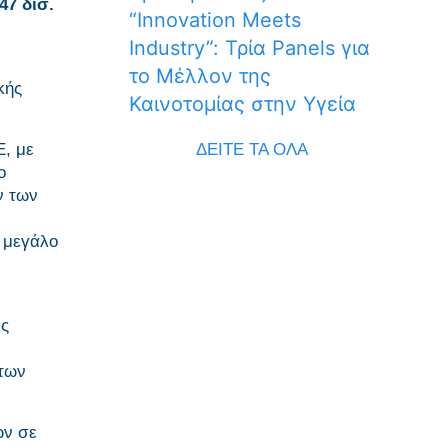
47 δισ.
“Innovation Meets
Industry”: Τρία Panels για
το Μέλλον της
κής
Καινοτομίας στην Υγεία
ΔΕΙΤΕ ΤΑ ΟΛΑ
Ε, με
ο
ν των
 μεγάλο
ις
 των
ων σε