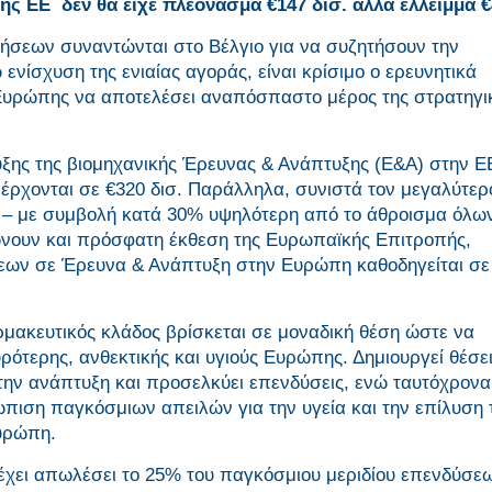
ης ΕΕ δεν θα είχε πλεόνασμα €147 δισ. αλλά έλλειμμα €
ήσεων συναντώνται στο Βέλγιο για να συζητήσουν την
ενίσχυση της ενιαίας αγοράς, είναι κρίσιμο ο ερευνητικά
Ευρώπης να αποτελέσει αναπόσπαστο μέρος της στρατηγι
ξης της βιομηχανικής Έρευνας & Ανάπτυξης (Ε&Α) στην Ε
νέρχονται σε €320 δισ. Παράλληλα, συνιστά τον μεγαλύτερ
 – με συμβολή κατά 30% υψηλότερη από το άθροισμα όλω
ιώνουν και πρόσφατη έκθεση της Ευρωπαϊκής Επιτροπής,
εων σε Έρευνα & Ανάπτυξη στην Ευρώπη καθοδηγείται σε
ρμακευτικός κλάδος βρίσκεται σε μοναδική θέση ώστε να
ρότερης, ανθεκτικής και υγιούς Ευρώπης. Δημιουργεί θέσε
 την ανάπτυξη και προσελκύει επενδύσεις, ενώ ταυτόχρονα
ώπιση παγκόσμιων απειλών για την υγεία και την επίλυση
υρώπη.
η έχει απωλέσει το 25% του παγκόσμιου μεριδίου επενδύσε