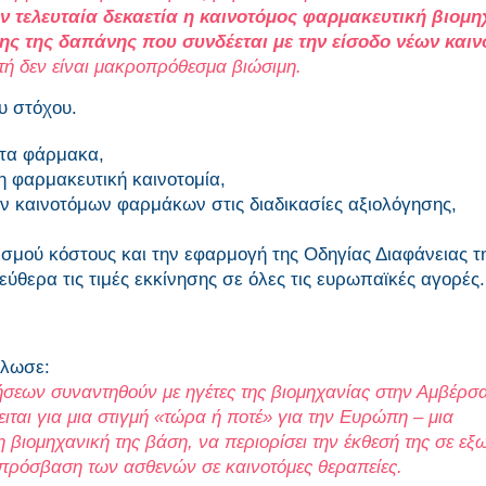
ην τελευταία δεκαετία η καινοτόμος φαρμακευτική βιομη
σης της δαπάνης που συνδέεται με την είσοδο νέων και
ή δεν είναι μακροπρόθεσμα βιώσιμη.
υ στόχου.
 τα φάρμακα,
η φαρμακευτική καινοτομία,
 καινοτόμων φαρμάκων στις διαδικασίες αξιολόγησης,
σμού κόστους και την εφαρμογή της Οδηγίας Διαφάνειας τ
ύθερα τις τιμές εκκίνησης σε όλες τις ευρωπαϊκές αγορές.
ήλωσε:
σεων συναντηθούν με ηγέτες της βιομηχανίας στην Αμβέρσ
ιται για μια στιγμή «τώρα ή ποτέ» για την Ευρώπη – μια
 βιομηχανική της βάση, να περιορίσει την έκθεσή της σε εξω
η πρόσβαση των ασθενών σε καινοτόμες θεραπείες.