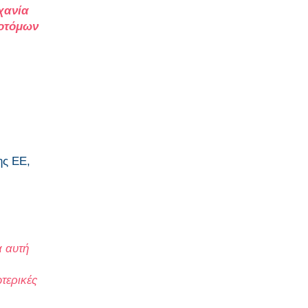
χανία
νοτόμων
ης ΕΕ,
α αυτή
τερικές