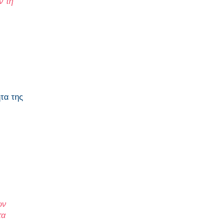
ν τη
τα της
ων
τα