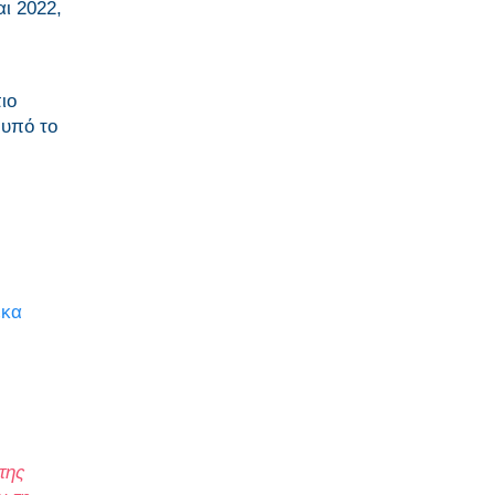
ι 2022,
ιο
 υπό το
έκα
της