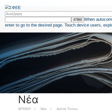
Μετάβαση στο περιεχόμενο
When autocompl
enter to go to the desired page. Touch device users, expl
Νέα
ΑΡΧΙΚΗ
Νέα
Δελτία Τύπου