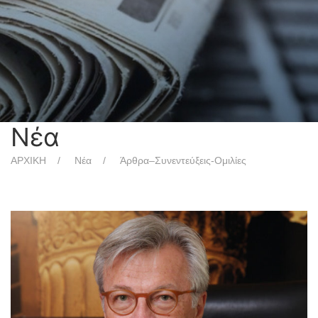
Νέα
ΑΡΧΙΚΗ
Νέα
Άρθρα–Συνεντεύξεις-Ομιλίες