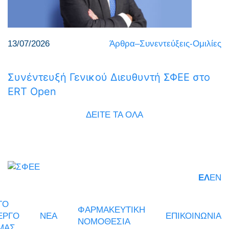
13/07/2026
Άρθρα–Συνεντεύξεις-Ομιλίες
Συνέντευξή Γενικού Διευθυντή ΣΦΕΕ στο
ERT Open
ΔΕΙΤΕ ΤΑ ΟΛΑ
ΕΛ
EN
ΤΟ
ΦΑΡΜΑΚΕΥΤΙΚΗ
ΕΡΓΟ
ΝΕΑ
ΕΠΙΚΟΙΝΩΝΙΑ
ΝΟΜΟΘΕΣΙΑ
ΜΑΣ