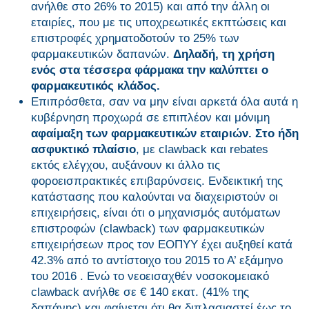
ανήλθε στο 26% το 2015) και από την άλλη οι
εταιρίες, που με τις υποχρεωτικές εκπτώσεις και
επιστροφές χρηματοδοτούν το 25% των
φαρμακευτικών δαπανών.
Δηλαδή, τη χρήση
ενός στα τέσσερα φάρμακα την καλύπτει ο
φαρμακευτικός κλάδος.
Επιπρόσθετα, σαν να μην είναι αρκετά όλα αυτά η
κυβέρνηση προχωρά σε επιπλέον και μόνιμη
αφαίμαξη των φαρμακευτικών εταιριών. Στο ήδη
ασφυκτικό πλαίσιο
, με clawback και rebates
εκτός ελέγχου, αυξάνουν κι άλλο τις
φοροεισπρακτικές επιβαρύνσεις. Ενδεικτική της
κατάστασης που καλούνται να διαχειριστούν οι
επιχειρήσεις, είναι ότι ο μηχανισμός αυτόματων
επιστροφών (clawback) των φαρμακευτικών
επιχειρήσεων προς τον ΕΟΠΥΥ έχει αυξηθεί κατά
42.3% από το αντίστοιχο του 2015 το Α’ εξάμηνο
του 2016 . Ενώ το νεοεισαχθέν νοσοκομειακό
clawback ανήλθε σε € 140 εκατ. (41% της
δαπάνης) και φαίνεται ότι θα διπλασιαστεί έως το