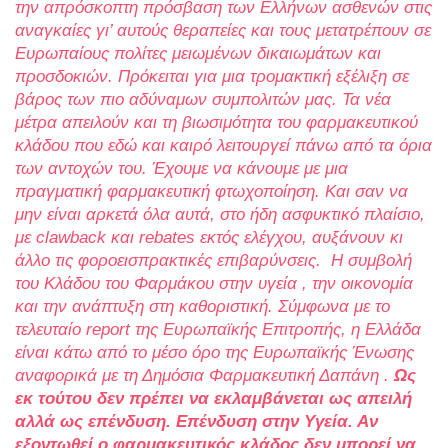
την απρόσκοπτη πρόσβαση των Ελλήνων ασθενών στις
αναγκαίες γι’ αυτούς θεραπείες και τους μετατρέπουν σε
Ευρωπαίους πολίτες μειωμένων δικαιωμάτων και
προσδοκιών. Πρόκειται για μια τρομακτική εξέλιξη σε
βάρος των πιο αδύναμων συμπολιτών μας. Τα νέα
μέτρα απειλούν και τη βιωσιμότητα του φαρμακευτικού
κλάδου που εδώ και καιρό λειτουργεί πάνω από τα όρια
των αντοχών του. Έχουμε να κάνουμε με μια
πραγματική φαρμακευτική φτωχοποίηση. Και σαν να
μην είναι αρκετά όλα αυτά, στο ήδη ασφυκτικό πλαίσιο,
με clawback και rebates εκτός ελέγχου, αυξάνουν κι
άλλο τις φοροεισπρακτικές επιβαρύνσεις. Η συμβολή
του Κλάδου του Φαρμάκου στην υγεία , την οικονομία
και την ανάπτυξη στη καθοριστική. Σύμφωνα με το
τελευταίο
report
της Ευρωπαϊκής Επιτροπής, η Ελλάδα
είναι κάτω από το μέσο όρο της Ευρωπαϊκής Ένωσης
αναφορικά με τη Δημόσια Φαρμακευτική Δαπάνη .
Ως
εκ τούτου δεν πρέπει να εκλαμβάνεται ως απειλή
αλλά ως επένδυση. Επένδυση στην Υγεία. Αν
εξοντωθεί ο φαρμακευτικός κλάδος δεν μπορεί να