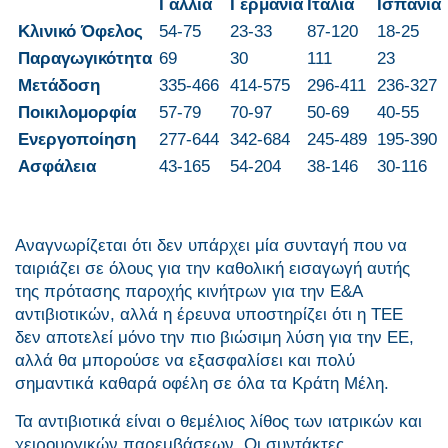
Γαλλία
Γερμανία
Ιταλία
Ισπανία
Κλινικό Όφελος
54-75
23-33
87-120
18-25
Παραγωγικότητα
69
30
111
23
Μετάδοση
335-466
414-575
296-411
236-327
Ποικιλομορφία
57-79
70-97
50-69
40-55
Ενεργοποίηση
277-644
342-684
245-489
195-390
Ασφάλεια
43-165
54-204
38-146
30-116
Αναγνωρίζεται ότι δεν υπάρχει μία συνταγή που να
ταιριάζει σε όλους για την καθολική εισαγωγή αυτής
της πρότασης παροχής κινήτρων για την Ε&Α
αντιβιοτικών, αλλά η έρευνα υποστηρίζει ότι η ΤΕΕ
δεν αποτελεί μόνο την πιο βιώσιμη λύση για την ΕΕ,
αλλά θα μπορούσε να εξασφαλίσει και πολύ
σημαντικά καθαρά οφέλη σε όλα τα Κράτη Μέλη.
Τα αντιβιοτικά είναι ο θεμέλιος λίθος των ιατρικών και
χειρουργικών παρεμβάσεων. Οι συντάκτες