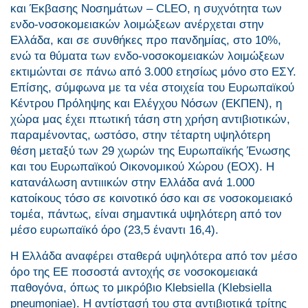
και Έκβασης Νοσημάτων – CLEO, η συχνότητα των
ενδο-νοσοκομειακών λοιμώξεων ανέρχεται στην
Ελλάδα, και σε συνθήκες προ πανδημίας, στο 10%,
ενώ τα θύματα των ενδο-νοσοκομειακών λοιμώξεων
εκτιμώνται σε πάνω από 3.000 ετησίως μόνο στο ΕΣΥ.
Επίσης, σύμφωνα με τα νέα στοιχεία του Ευρωπαϊκού
Κέντρου Πρόληψης και Ελέγχου Νόσων (ΕΚΠΕΝ), η
χώρα μας έχει πτωτική τάση στη χρήση αντιβιοτικών,
παραμένοντας, ωστόσο, στην τέταρτη υψηλότερη
θέση μεταξύ των 29 χωρών της Ευρωπαϊκής Ένωσης
και του Ευρωπαϊκού Οικονομικού Χώρου (ΕΟΧ). Η
κατανάλωση αντιιικών στην Ελλάδα ανά 1.000
κατοίκους τόσο σε κοινοτικό όσο και σε νοσοκομειακό
τομέα, πάντως, είναι σημαντικά υψηλότερη από τον
μέσο ευρωπαϊκό όρο (23,5 έναντι 16,4).
Η Ελλάδα αναφέρει σταθερά υψηλότερα από τον μέσο
όρο της ΕΕ ποσοστά αντοχής σε νοσοκομειακά
παθογόνα, όπως το μικρόβιο Klebsiella (Klebsiella
pneumoniae). Η αντίστασή του στα αντιβιοτικά τρίτης