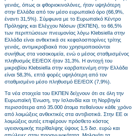
γενιάς, όπως οι φθοριοκινολόνες, ήταν υψηλότερη
στην Ελλάδα από τον μέσο ευρωπαϊκό όρο (66,9%,
έναντι 31,5%). Σύμφωνα με το Ευρωπαϊκό Κέντρο
Πρόληψης και Ελέγχου Νόσων (ΕΚΠΕΝ), το 66,5%
των περιπτώσεων πνευμονίας λόγω Klebsiella στην
Ελλάδα είναι ανθεκτικά σε κεφαλοσπορίνες τρίτης
γενιάς, αντιμικροβιακά που χρησιμοποιούνται
συνήθως στα νοσοκομεία, ενώ ο μέσος σταθμισμένος
πληθυσμός ΕΕ/ΕΟΧ ήταν 31,3%. Η αντοχή του
μικροβίου Klebsiella στην καρβαπενέμη στην Ελλάδα
είναι 58,3%, επτά φορές υψηλότερη από τον
σταθμισμένο μέσο πληθυσμό ΕΕ/ΕΟΧ (7,9%).
Tα νέα στοιχεία του ΕΚΠΕΝ δείχνουν ότι σε όλη την
Ευρωπαϊκή Ένωση, την Ισλανδία και τη Νορβηγία
περισσότερα από 35.000 άτομα πεθαίνουν κάθε χρόνο
από λοιμώξεις ανθεκτικές στα αντιβιοτικά. Στην EE οι
λοιμώξεις αυτές επιφέρουν πρόσθετο κόστος
υγειονομικής περίθαλψης ύψους 1,5 δισ. ευρώ και
απώλειες στην παραγωγικότητα. Μολονότι τα