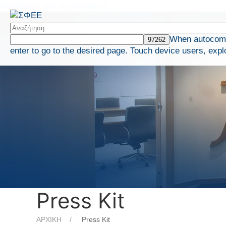
Μετάβαση στο περιεχόμενο
When autocompl
enter to go to the desired page. Touch device users, expl
Press Kit
ΑΡΧΙΚΗ
Press Kit