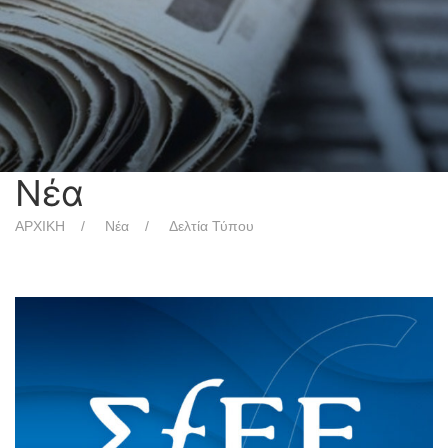
Νέα
ΑΡΧΙΚΗ
Νέα
Δελτία Τύπου