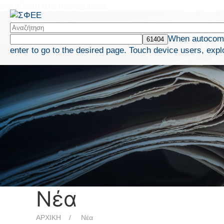
Μετάβαση στο περιεχόμενο
When autocompl
enter to go to the desired page. Touch device users, expl
Νέα
ΑΡΧΙΚΗ
Νέα