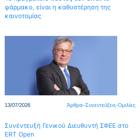
φάρμακο, είναι η καθυστέρηση της
καινοτομίας
13/07/2026
Άρθρα–Συνεντεύξεις-Ομιλίες
Συνέντευξή Γενικού Διευθυντή ΣΦΕΕ στο
ERT Open