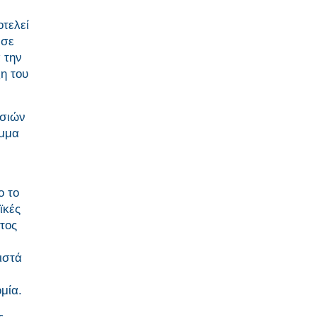
τελεί
 σε
 την
η του
ασιών
αμμα
ο το
ϊκές
τος
ιστά
μία.