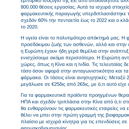
εμπορικό ισοζύγιο της ΕΕ από οποιονδήποτε άλ
800.000 θέσεις εργασίας. Αυτά τα ισχυρά στοιχεί
φαρμακευτικής παραγωγής υπερδιπλασιάστηκε τη 
σχεδόν 60% την πενταετία έως το 2022 και ο κ
το 2020.
Η υγεία είναι το πολυτιμότερο απόκτημά μας. Η 
προσδόκιμου ζωής των ασθενών, αλλά και στην 
η Ευρώπη έχουν ήδη γερά θεμέλια στην ανάπτυξ
ενισχύσουμε ακόμα περισσότερο. Η Ευρώπη αντα
χώρες, όπως η Κίνα και η Ινδία. Τις τελευταίας 
τόσο όσον αφορά στην ανταγωνιστικότητα και τ
φάρμακα. Οι τάσεις είναι ανησυχητικές: Μεταξύ
μεγάλωσε σε €25δις από 2€δις, με ό,τι αυτό είχ
Για τα φαρμακευτικά προϊόντα προηγμένων θεραπ
ΗΠΑ και σχεδόν τριπλάσια στην Κίνα από ό,τι στ
θα ενθαρρύνουν τις φαρμακευτικές εταιρείες ν
θέλει να μπει στην πρώτη γραμμή της βιοφαρμακε
πλαίσιο με ισχυρά κίνητρα για τις επενδύσεις σ
φαρμακοβιομηχανίας.