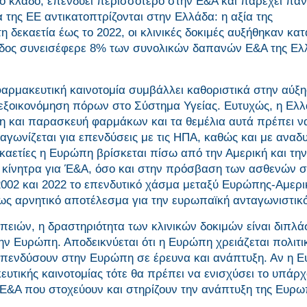
λο κλάδο, επενδύει περισσότερο στην Ε&Α και παρέχει πά
α της ΕΕ αντικατοπτρίζονται στην Ελλάδα: η αξία της
δεκαετία έως το 2022, οι κλινικές δοκιμές αυξήθηκαν κατ
λάδος συνεισέφερε 8% των συνολικών δαπανών Ε&Α της Ελ
φαρμακευτική καινοτομία συμβάλλει καθοριστικά στην αύξ
εξοικονόμηση πόρων στο Σύστημα Υγείας. Ευτυχώς, η Ελλ
η και παρασκευή φαρμάκων και τα θεμέλια αυτά πρέπει ν
γωνίζεται για επενδύσεις με τις ΗΠΑ, καθώς και με αναδ
δεκαετίες η Ευρώπη βρίσκεται πίσω από την Αμερική και τη
α κίνητρα για Έ&Α, όσο και στην πρόσβαση των ασθενών 
 2002 και 2022 το επενδυτικό χάσμα μεταξύ Ευρώπης-Αμερι
ε ως αρνητικό αποτέλεσμα για την ευρωπαϊκή ανταγωνιστικ
ειών, η δραστηριότητα των κλινικών δοκιμών είναι διπλάσ
ην Ευρώπη. Αποδεικνύεται ότι η Ευρώπη χρειάζεται πολιτι
α επενδύσουν στην Ευρώπη σε έρευνα και ανάπτυξη. Αν η 
υτικής καινοτομίας τότε θα πρέπει να ενισχύσει το υπάρ
ε Ε&Α που στοχεύουν και στηρίζουν την ανάπτυξη της Ευρ