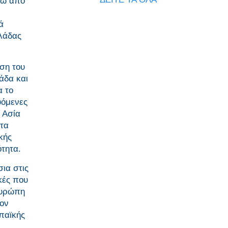
νω από
ά
λάδας
ηση του
άδα και
α το
υόμενες
ν Ασία
στα
κής
ότητα.
ια στις
κές που
Ευρώπη
χον
ωπαϊκής