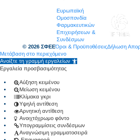
Ευρωπαϊκή
Ομοσπονδία
Φαρμακευτικών
Επιχειρήσεων &
Συνδέσμων
© 2026 ΣΦΕΕ
Όροι & Προϋποθέσεις
Δήλωση Απορ
Μετάβαση στο περιεχόμενο
Ανοίξτε τη γραμμή εργαλείων
Εργαλεία προσβασιμότητας
Αύξηση κειμένου
Μείωση κειμένου
Κλίμακα γκρι
Υψηλή αντίθεση
Αρνητική αντίθεση
Ανοιχτόχρωμο φόντο
Υπογραμμίσεις συνδέσμων
Αναγνώσιμη γραμματοσειρά
Επαναφορά