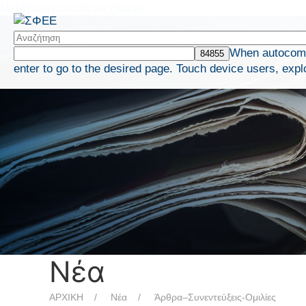
Μετάβαση στο περιεχόμενο
When autocompl
enter to go to the desired page. Touch device users, expl
Νέα
ΑΡΧΙΚΗ
Νέα
Άρθρα–Συνεντεύξεις-Ομιλίες