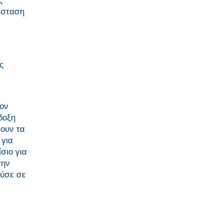
ς
άσταση
ς
τον
δοξη
νουν τα
 για
σιο για
την
ούσε σε