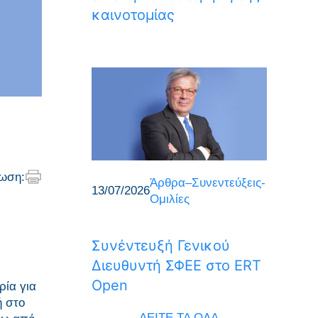
καινοτομίας
ωση:
Άρθρα–Συνεντεύξεις-
13/07/2026
Ομιλίες
Συνέντευξή Γενικού
Διευθυντή ΣΦΕΕ στο ERT
Open
ρία για
ή στο
ΔΕΙΤΕ ΤΑ ΟΛΑ