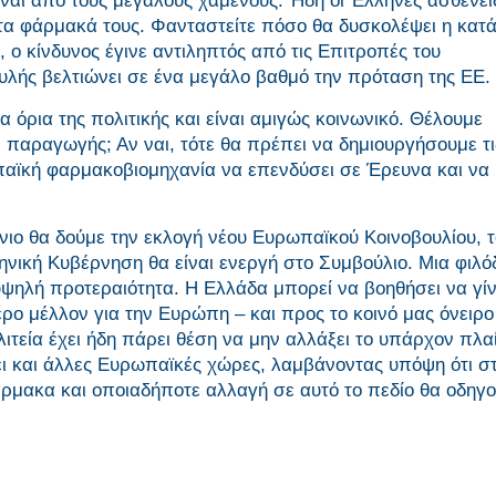
ναι από τους μεγάλους χαμένους. Ήδη οι Έλληνες ασθενεί
στα φάρμακά τους. Φανταστείτε πόσο θα δυσκολέψει η κατ
 ο κίνδυνος έγινε αντιληπτός από τις Επιτροπές του
λής βελτιώνει σε ένα μεγάλο βαθμό την πρόταση της ΕΕ.
 όρια της πολιτικής και είναι αμιγώς κοινωνικό. Θέλουμε
 παραγωγής; Αν ναι, τότε θα πρέπει να δημιουργήσουμε τι
παϊκή φαρμακοβιομηχανία να επενδύσει σε Έρευνα και να
νιο θα δούμε την εκλογή νέου Ευρωπαϊκού Κοινοβουλίου, 
νική Κυβέρνηση θα είναι ενεργή στο Συμβούλιο. Μια φιλό
υψηλή προτεραιότητα. Η Ελλάδα μπορεί να βοηθήσει να γί
ρο μέλλον για την Ευρώπη – και προς το κοινό μας όνειρο
ολιτεία έχει ήδη πάρει θέση να μην αλλάξει το υπάρχον πλαί
ει και άλλες Ευρωπαϊκές χώρες, λαμβάνοντας υπόψη ότι σ
μακα και οποιαδήποτε αλλαγή σε αυτό το πεδίο θα οδηγ