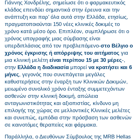
Γιάννης Χονδρέλης, σημείωσε ότι ο φαρμακευτικός
κλάδος επενδύει σημαντικά στην έρευνα και την
ανάπτυξη και παρ’ όλα αυτά στην Ελλάδα, ετησίως,
πραγματοποιούνται 150 νέες κλινικές δοκιμές το
χρόνο κατά μέσο όρο. Επιπλέον, συμπλήρωσε ότι ο
χρόνος υπογραφής μιας σύμβασης είναι
υπερδιπλάσιος από τον προβλεπόμενο-
στο Βέλγιο ο
χρόνος έγκρισης ή απόρριψης του αιτήματος
για
μια κλινική μελέτη
είναι περίπου 15 με 30 μέρες
-,
στην
Ελλάδα η διαδικασία
μπορεί
να κρατήσει και 6
μήνες
, γεγονός που συνεπάγεται μεγάλες
καθυστερήσεις στην έναρξη των Κλινικών Δοκιμών,
μειωμένο συνολικό χρόνο ένταξης συμμετεχόντων
ασθενών στην κλινική δοκιμή, απώλεια
ανταγωνιστικότητας και αξιοπιστίας, κίνδυνο μη
επιλογής της χώρας σε μελλοντικές Κλινικές μελέτες
και συνεπώς, εμπόδια στην πρόσβαση των ασθενών
σε καινοτόμες θεραπείες και φάρμακα.
Παράλληλα, ο Διευθύνων Σύμβουλος της ΜRB Hellas