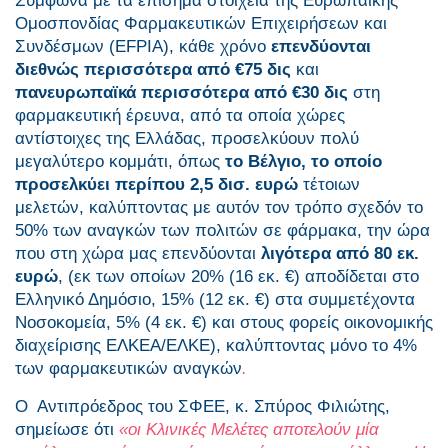
Σύμφωνα με τα επίσημα στοιχεία της Ευρωπαϊκής
Ομοσπονδίας Φαρμακευτικών Επιχειρήσεων και
Συνδέσμων (EFPIA), κάθε χρόνο
επενδύονται
διεθνώς περισσότερα από €75 δις
και
πανευρωπαϊκά περισσότερα από €30 δις
στη
φαρμακευτική έρευνα, από τα οποία χώρες
αντίστοιχες της Ελλάδας, προσελκύουν πολύ
μεγαλύτερο κομμάτι, όπως
το Βέλγιο, το οποίο
προσελκύει περίπου 2,5 δισ. ευρώ
τέτοιων
μελετών, καλύπτοντας με αυτόν τον τρόπο σχεδόν το
50% των αναγκών των πολιτών σε φάρμακα, την ώρα
που στη χώρα μας επενδύονται
λιγότερα από 80 εκ.
ευρώ
, (εκ των οποίων 20% (16 εκ. €) αποδίδεται στο
Ελληνικό Δημόσιο, 15% (12 εκ. €) στα συμμετέχοντα
Νοσοκομεία, 5% (4 εκ. €) και στους φορείς οικονομικής
διαχείρισης ΕΛΚΕΑ/ΕΛΚΕ), καλύπτοντας μόνο το 4%
των φαρμακευτικών αναγκών
.
Ο Αντιπρόεδρος του ΣΦΕΕ, κ. Σπύρος Φιλιώτης,
σημείωσε ότι
«οι Κλινικές Μελέτες αποτελούν μία