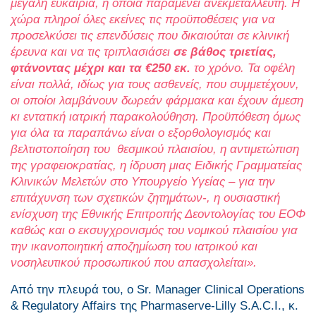
μεγάλη ευκαιρία, η οποία παραμένει ανεκμετάλλευτη. Η
χώρα πληροί όλες εκείνες τις προϋποθέσεις για να
προσελκύσει τις επενδύσεις που δικαιούται σε κλινική
έρευνα και να τις τριπλασιάσει
σε βάθος τριετίας,
φτάνοντας μέχρι και τα €250 εκ.
το χρόνο. Τα οφέλη
είναι πολλά, ιδίως για τους ασθενείς, που συμμετέχουν,
οι οποίοι λαμβάνουν δωρεάν φάρμακα και έχουν άμεση
κι εντατική ιατρική παρακολούθηση. Προϋπόθεση όμως
για όλα τα παραπάνω είναι ο εξορθολογισμός και
βελτιστοποίηση του θεσμικού πλαισίου, η αντιμετώπιση
της γραφειοκρατίας, η ίδρυση μιας Ειδικής Γραμματείας
Κλινικών Μελετών στο Υπουργείο Υγείας – για την
επιτάχυνση των σχετικών ζητημάτων-, η ουσιαστική
ενίσχυση της Εθνικής Επιτροπής Δεοντολογίας του ΕΟΦ
καθώς και ο εκσυγχρονισμός του νομικού πλαισίου για
την ικανοποιητική αποζημίωση του ιατρικού και
νοσηλευτικού προσωπικού που απασχολείται».
Από την πλευρά του, ο Sr. Manager Clinical Operations
& Regulatory Affairs της Pharmaserve-Lilly S.A.C.I., κ.