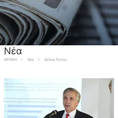
Νέα
ΑΡΧΙΚΗ
Νέα
Δελτία Τύπου