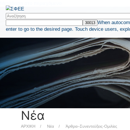
Μετάβαση στο περιεχόμενο
When autocompl
enter to go to the desired page. Touch device users, expl
Νέα
ΑΡΧΙΚΗ
Νέα
Άρθρα–Συνεντεύξεις-Ομιλίες