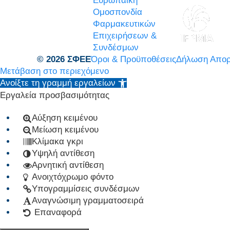
Ευρωπαϊκή
Ομοσπονδία
Φαρμακευτικών
Επιχειρήσεων &
Συνδέσμων
© 2026 ΣΦΕΕ
Όροι & Προϋποθέσεις
Δήλωση Απορ
Μετάβαση στο περιεχόμενο
Ανοίξτε τη γραμμή εργαλείων
Εργαλεία προσβασιμότητας
Αύξηση κειμένου
Μείωση κειμένου
Κλίμακα γκρι
Υψηλή αντίθεση
Αρνητική αντίθεση
Ανοιχτόχρωμο φόντο
Υπογραμμίσεις συνδέσμων
Αναγνώσιμη γραμματοσειρά
Επαναφορά