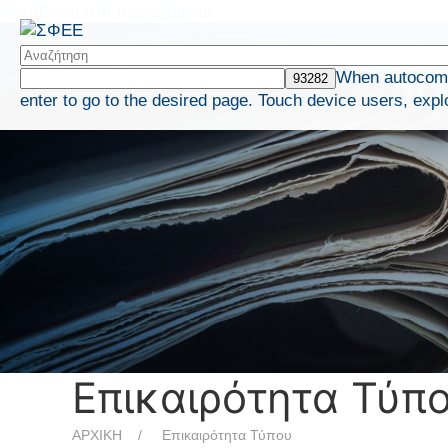
Μετάβαση στο περιεχόμενο
When autocompl
enter to go to the desired page. Touch device users, expl
Επικαιρότητα Τύπ
ΑΡΧΙΚΗ
Επικαιρότητα Τύπου