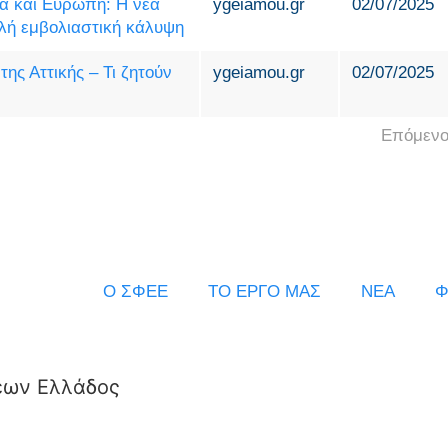
α και Ευρώπη: Η νέα
ygeiamou.gr
02/07/2025
λή εμβολιαστική κάλυψη
της Αττικής – Τι ζητούν
ygeiamou.gr
02/07/2025
Επόμενο
Ο ΣΦΕΕ
ΤΟ ΕΡΓΟ ΜΑΣ
ΝΕΑ
Φ
εων Ελλάδος